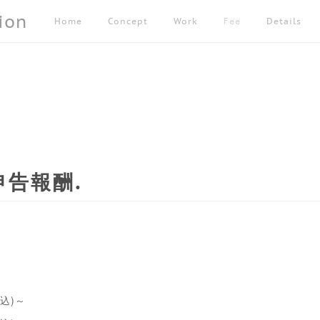
ion
Home
Concept
Work
Fee
Details
申告報酬
込)～